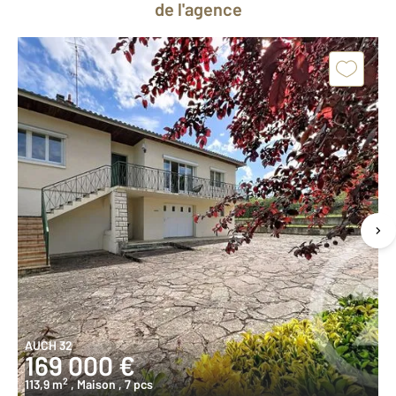
de l'agence
AUCH 32
169 000 €
2
113,9 m
, Maison
, 7 pcs