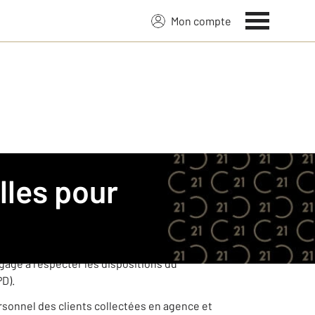
Mon compte
21.
ées à caractère personnel de ses clients
age à respecter les dispositions du
PD).
ersonnel des clients collectées en agence et