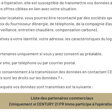
à l’opération, elle est susceptible de transmettre vos données
 offres ciblées en lien avec votre situation.
ssier locataire, vous pourrez être recontacté par des sociétés s
 du fournisseur d’énergie, de téléphonie, de la compagnie d’a
urveillance, entretien chaudière, compensation carbone).
ives à votre identité, votre adresse, les caractéristiques du log
rtenaires uniquement si vous y avez consenti au préalable.
r sms, par téléphone ou par courrier postal.
re consentement à la transmission des données en contactant 
 sont les droits sur les données ? ».
xquels vos données sont transmises est la suivante :
Liste des partenaires commerciaux
(Uniquement si CENTURY 21 PR Immo participe à l’opératio