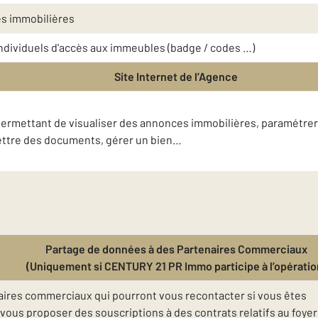
es immobilières
 individuels d'accès aux immeubles (badge / codes …)
Site Internet de l’Agence
t permettant de visualiser des annonces immobilières, paramétrer
mettre des documents, gérer un bien…
Partage de données à des Partenaires Commerciaux
(Uniquement si CENTURY 21 PR Immo participe à l’opératio
ires commerciaux qui pourront vous recontacter si vous êtes
ous proposer des souscriptions à des contrats relatifs au foyer