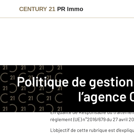
CENTURY 21
PR Immo
Immobilier
Politique de gestion des données personnelle
Politique de gestion des données personnelles pour
CENTURY 21 PR Immo est une agence im
l’agence
Cette agence, juridiquement et financi
dans le cadre de ses activités.
En qualité de Responsable du traitemen
règlement (UE) n°2016/679 du 27 avril 20
L’objectif de cette rubrique est d’expli