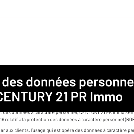
s pour l’agence CENTURY 21 PR Immo
mobilière franchisée membre du réseau de franchise CENTURY 
CENTURY 21 PR Immo
èrement indépendante est amenée à collecter et traiter des donn
t des données à caractère personnel, CENTURY 21 PR Immo s’eng
16 relatif à la protection des données à caractère personnel (RG
quer aux clients, l’usage qui est opéré des données à caractère p