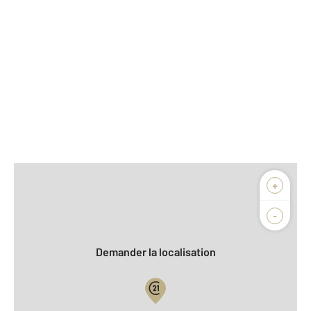
Afficher sur la carte :
+
Agence
Biens vendus
-
Demander la localisation
Vue globale