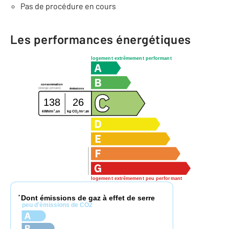
Pas de procédure en cours
Les performances énergétiques
logement extrêmement performant
consommation
(énergie primaire)
émissions
138
26
2
2
kg CO
/m
.an
kWh/m
.an
2
logement extrêmement peu performant
Dont émissions de gaz à effet de serre
*
peu d'émissions de CO2