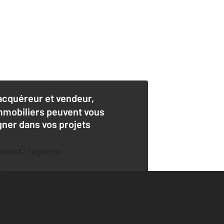
acquéreur et vendeur,
mmobiliers peuvent vous
er dans vos projets
ntacter l'agence
der une estimation