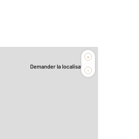
+
Demander la localisation
-
r le détail]