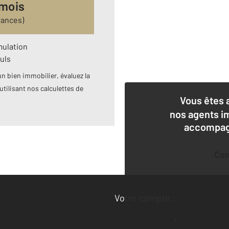
 mois
rances)
mulation
uls
n bien immobilier, évaluez la
utilisant nos calculettes de
Vous êtes 
nos agents i
accompagn
Co
Deman
Votre compte :
Accéder à mon compte