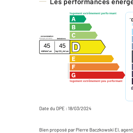
Les performances énerg
logement extrêmement performant
*
consommation
(énergie primaire)
émissions
45
45
2
2
kWh/m
.an
kg CO
/m
.an
2
logement extrêmement peu performant
Date du DPE : 18/03/2024
Bien proposé par
Pierre
Baczkowski
EI
, agen