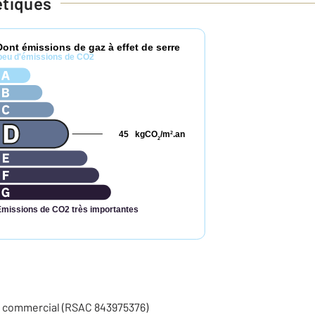
étiques
Dont émissions de gaz à effet de serre
peu d'émissions de CO2
45
kgCO
/m
.an
2
2
Émissions de CO2 très importantes
t commercial (RSAC 843975376)