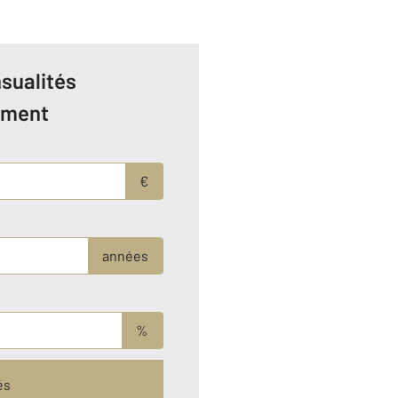
sualités
ement
€
années
%
és