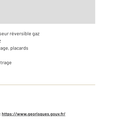
seur réversible gaz
z
rage, placards
itrage
:
https://www.georisques.gouv.fr/